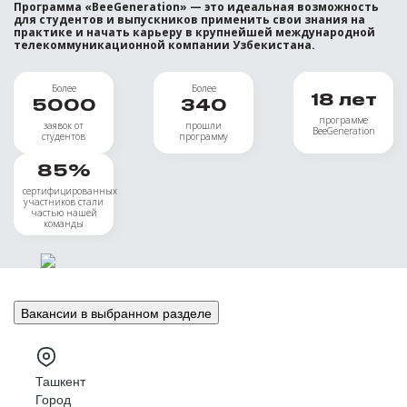
Программа «BeeGeneration» — это идеальная возможность
для студентов и выпускников применить свои знания на
практике и начать карьеру в крупнейшей международной
телекоммуникационной компании Узбекистана.
Более
Более
18
лет
5000
340
программе
заявок от
прошли
BeeGeneration
студентов
программу
85
%
сертифицированных
участников стали
частью нашей
команды
Вакансии в выбранном разделе
Ташкент
Город