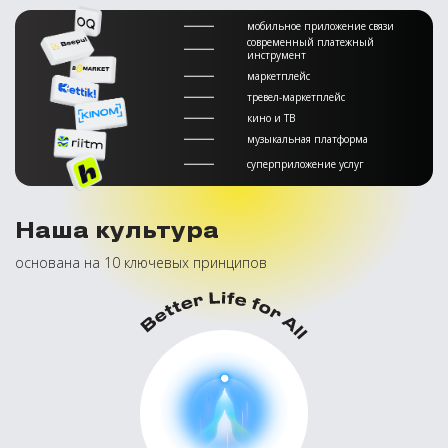
мобильное приложение связи
современный платежный
инструмент
маркетплейс
тревел-маркетплейс
кино и ТВ
музыкальная платформа
суперприложение услуг
Наша культура
основана на 10 ключевых принципов